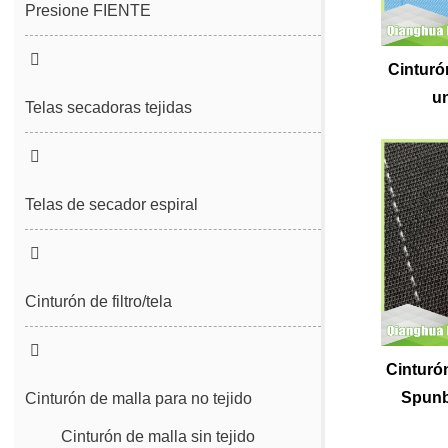
Presione FIENTE
Fieltro de costura
Cinturó
un
Fieltro de costura sin fin
Telas secadoras tejidas
Telas de secador espiral
Cinturón de filtro/tela
Cinturón de desguerto de lodo
Cinturón
Spunb
Cinturón de filtro de prensa espiral
Cinturón de malla para no tejido
Cinturón de malla sin tejido
Cinturón de malla de poliéster liso