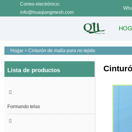
Correo electrónico:
Wha
info@huaqiangmesh.com
HOG
Hogar
>
Cinturón de malla para no tejido
Cinturó
Lista de productos
Formando telas