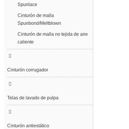
Spunlace
Tela de filtro
Cinturón de malla
Spunbond/Meltblown
Cinturón de desulfurización
Cinturón de malla no tejida de aire
Cinturón de vacío
caliente
Cinturón corrugador
Telas de lavado de pulpa
Cinturón antiestático