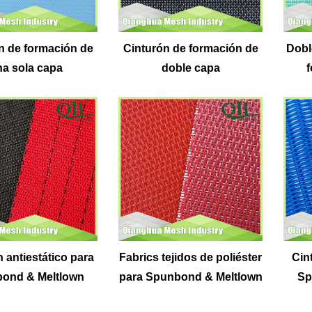
n de formación de
Cinturón de formación de
Dobl
a sola capa
doble capa
f
 antiestático para
Fabrics tejidos de poliéster
Cin
ond & Meltlown
para Spunbond & Meltlown
Sp