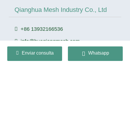
Qianghua Mesh Industry Co., Ltd
+86 13932166536
info@huaqiangmesh.com
Enviar consulta
Whatsapp
sitemap
|
privacy Policy
Copyright © 2024 Qianghua Mesh Industry Co., Ltd Todos
los derechos reservados.
冀ICP备2026022362号-1