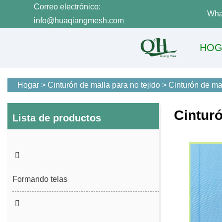
Correo electrónico:
Wha
info@huaqiangmesh.com
HOG
Hogar
>
Cinturón de malla para no tejido
>
Cinturón de mal
Cinturó
Lista de productos
Formando telas