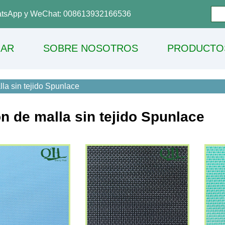
tsApp y WeChat: 008613932166536
AR
SOBRE NOSOTROS
PRODUCTO
la sin tejido Spunlace
n de malla sin tejido Spunlace