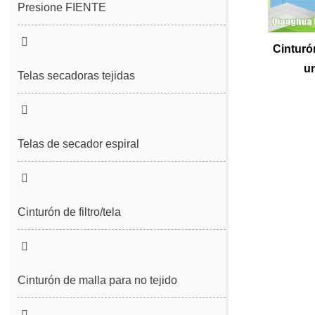
Presione FIENTE
Fieltro de costura
Cinturó
un
Fieltro de costura sin fin
Telas secadoras tejidas
Telas de secador espiral
Cinturón de filtro/tela
Cinturón de desguerto de lodo
Cinturón de filtro de prensa espiral
Cinturón de malla para no tejido
Cinturón de malla sin tejido
Cinturón de malla de poliéster liso