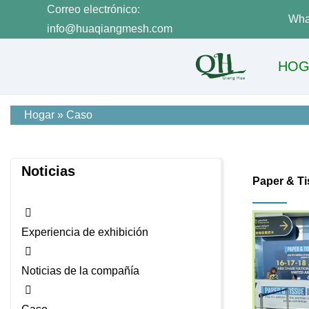
Correo electrónico:
Wha
info@huaqiangmesh.com
HOG
Hogar
»
Caso
Noticias
Paper & T
Experiencia de exhibición
Noticias de la compañía