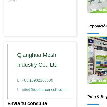
Caso
Exposición
Qianghua Mesh
Industry Co., Ltd
+86 13932166536
info@huaqiangmesh.com
Pulp & Be
Envía tu consulta