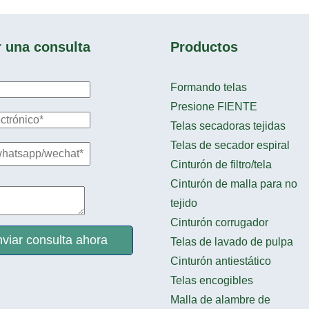
r una consulta
Productos
Formando telas
Presione FIENTE
Telas secadoras tejidas
Telas de secador espiral
Cinturón de filtro/tela
Cinturón de malla para no
tejido
Cinturón corrugador
viar consulta ahora
Telas de lavado de pulpa
Cinturón antiestático
Telas encogibles
Malla de alambre de