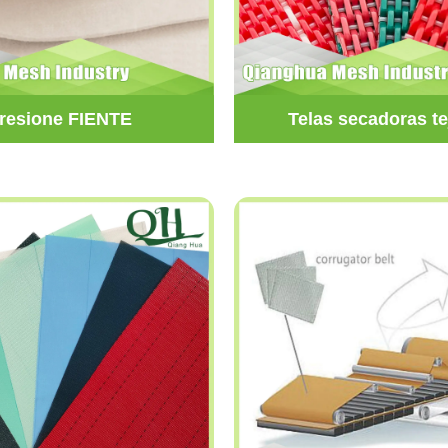
resione FIENTE
Telas secadoras te