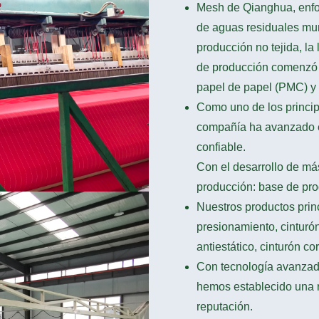
Mesh de Qianghua, enfoca
de aguas residuales muni
producción no tejida, la 
de producción comenzó 
papel de papel (PMC) y ci
Como uno de los princip
compañía ha avanzado eq
confiable.
Con el desarrollo de m
producción: base de prod
Nuestros productos princi
presionamiento, cinturón d
antiestático, cinturón cor
Con tecnología avanzada
hemos establecido una 
reputación.