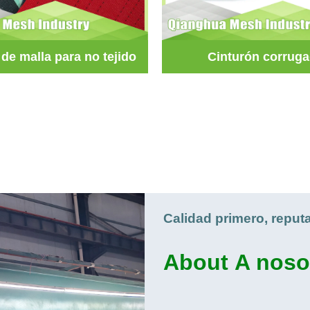
de malla para no tejido
Cinturón corrug
Calidad primero, reput
About
A noso