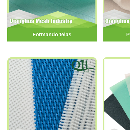
Formando telas
P