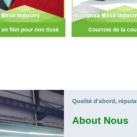
 en filet pour non tissé
Courroie de la cou
Qualité d'abord, réputa
About
Nous