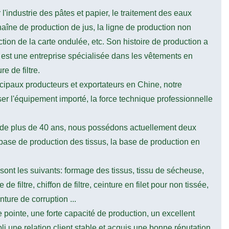
'industrie des pâtes et papier, le traitement des eaux
aîne de production de jus, la ligne de production non
ction de la carte ondulée, etc. Son histoire de production a
st une entreprise spécialisée dans les vêtements en
e de filtre.
ncipaux producteurs et exportateurs en Chine, notre
sser l'équipement importé, la force technique professionnelle
de plus de 40 ans, nous possédons actuellement deux
base de production des tissus, la base de production en
sont les suivants: formage des tissus, tissu de sécheuse,
de filtre, chiffon de filtre, ceinture en filet pour non tissée,
nture de corruption ...
pointe, une forte capacité de production, un excellent
li une relation client stable et acquis une bonne réputation.