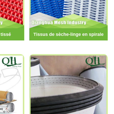
tissé
Tissus de sèche-linge en spirale