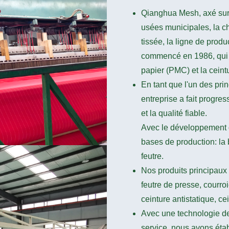
Qianghua Mesh, axé sur l
usées municipales, la ch
tissée, la ligne de produ
commencé en 1986, qui e
papier (PMC) et la ceintur
En tant que l'un des pri
entreprise a fait progre
et la qualité fiable.
Avec le développement 
bases de production: la 
feutre.
Nos produits principaux 
feutre de presse, courroie 
ceinture antistatique, cei
Avec une technologie de 
service, nous avons étab