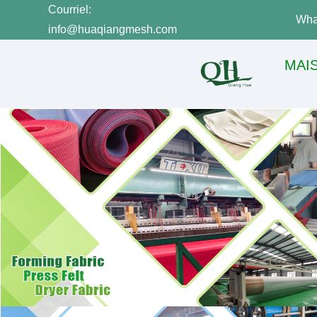
Courriel:
Wha
info@huaqiangmesh.com
MAI