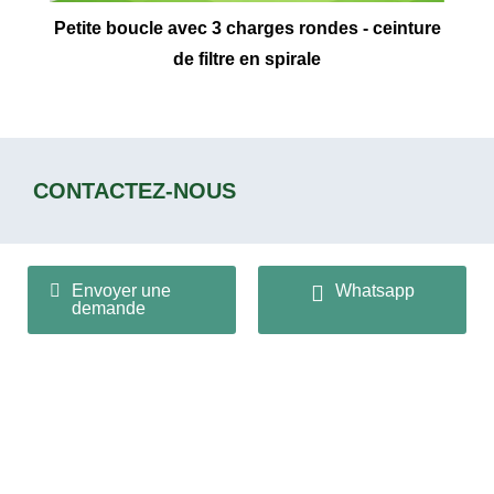
Petite boucle avec 3 charges rondes - ceinture
de filtre en spirale
CONTACTEZ-NOUS
Qianghua Mesh Industry Co., Ltd
Envoyer une
Whatsapp
demande
+86 13932166536
info@huaqiangmesh.com
sitemap
|
privacy Policy