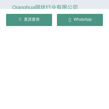
Qianghua网状行业有限公司
发送查询
WhatsApp
+86 13932166536
info@huaqiangmesh.com
sitemap
|
privacy Policy
版权所有©2024 Qianghua网状行业有限公司保留所有权
利。
冀ICP备2026022362号-1