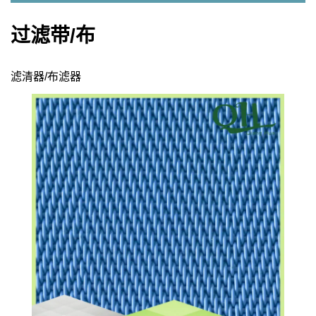
过滤带/布
滤清器/布滤器