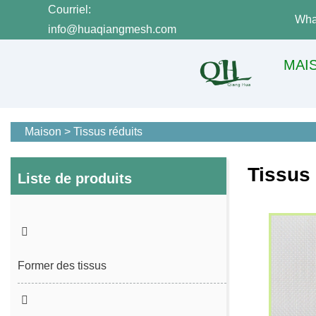
Courriel:
Wha
info@huaqiangmesh.com
MAI
Maison
>
Tissus réduits
Tissus 
Liste de produits
Former des tissus