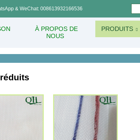
tsApp & WeChat: 008613932166536
SON
À PROPOS DE
PRODUITS
NOUS
réduits