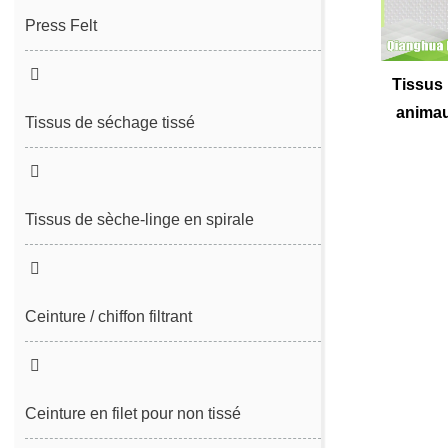
Press Felt
Couture ressentie
Tissus 
anima
Couture sans fin ressentie
Tissus de séchage tissé
Tissus de sèche-linge en spirale
Ceinture / chiffon filtrant
Ceinture de déshydratation des
boues
Ceinture en filet pour non tissé
Ceinture de filtre en spirale