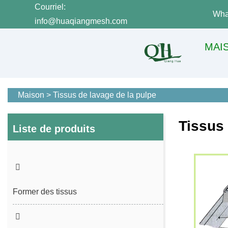
Courriel:
Wha
info@huaqiangmesh.com
MAI
Maison
>
Tissus de lavage de la pulpe
Tissus 
Liste de produits
Former des tissus