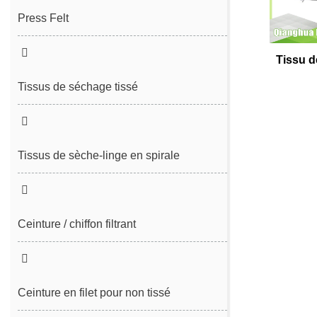
Press Felt
Couture ressentie
Tissu d
Couture sans fin ressentie
Tissus de séchage tissé
Tissus de sèche-linge en spirale
Ceinture / chiffon filtrant
Ceinture de déshydratation des
boues
Ceinture en filet pour non tissé
Ceinture de filtre en spirale