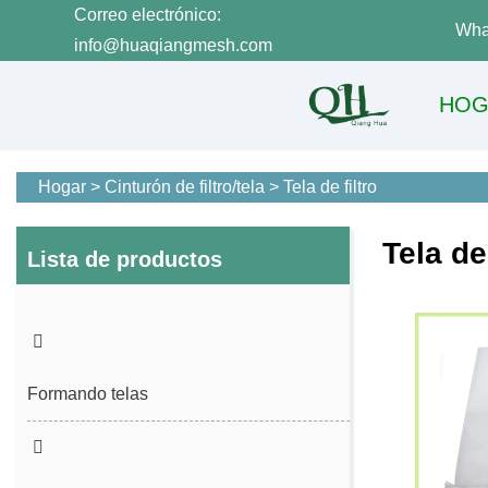
Correo electrónico:
Wha
info@huaqiangmesh.com
HOG
Hogar
>
Cinturón de filtro/tela
>
Tela de filtro
Tela de 
Lista de productos
Formando telas