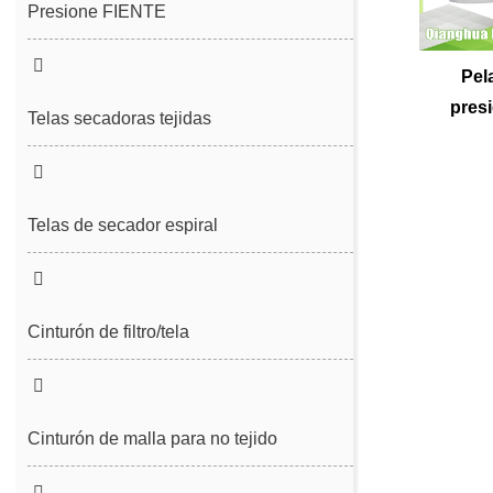
Presione FIENTE
Fieltro de costura
Pela
presi
Fieltro de costura sin fin
Telas secadoras tejidas
Telas de secador espiral
Cinturón de filtro/tela
Cinturón de desguerto de lodo
Cinturón de filtro de prensa espiral
Cinturón de malla para no tejido
Cinturón de malla sin tejido
Cinturón de malla de poliéster liso