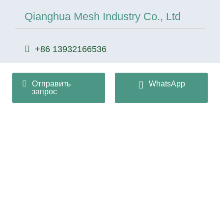
Qianghua Mesh Industry Co., Ltd
+86 13932166536
info@huaqiangmesh.com
Отправить
WhatsApp
запрос
sitemap
|
privacy Policy
Copyright © 2024 Qianghua Mesh Industry Co., Ltd Все
права защищены.
Ji ICP No 2026022362-1