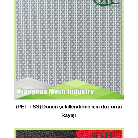
(PET + SS) Dönen şekillendirme için düz örgü
kayışı