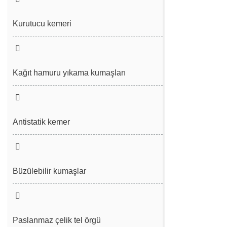
Filtre bezi
Spunbond/erimiş örgü kayışı
Kurutucu kemeri
Desülfürizasyon kayışı
Sıcak Hava Dokmamış Örgü Kemeri
Vakum kayışı
Kağıt hamuru yıkama kumaşları
Antistatik kemer
Büzülebilir kumaşlar
Paslanmaz çelik tel örgü