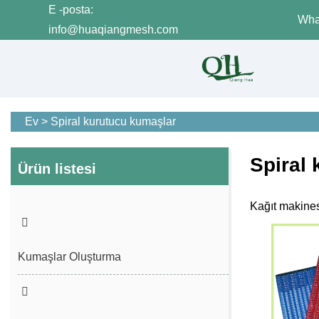
E -posta:
Wha
info@huaqiangmesh.com
Ev
>
Spiral kurutucu kumaşlar
Spiral
Ürün listesi
Kağıt makines
Kumaşlar Oluşturma