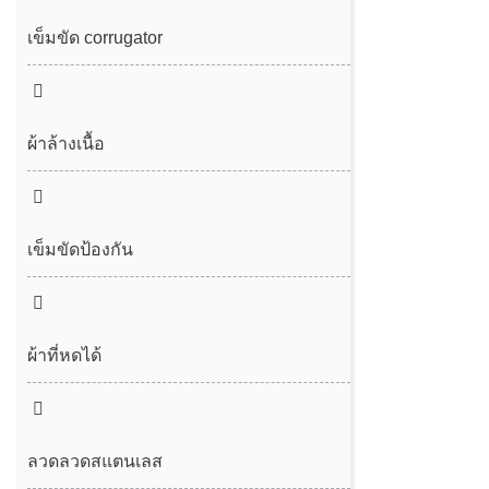
ผ้ากรอง
เข็มขัดตาข่าย spunbond/meltblown
เข็มขัด corrugator
เข็มขัด desulfurization
สายพานตาข่ายอากาศร้อน
เข็มขัดสูญญากาศ
ผ้าล้างเนื้อ
เข็มขัดป้องกัน
ผ้าที่หดได้
ลวดลวดสแตนเลส