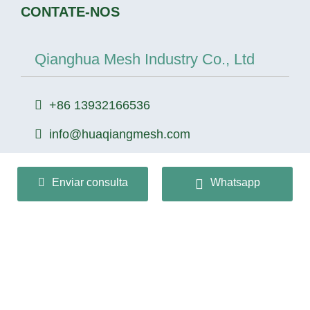
CONTATE-NOS
Qianghua Mesh Industry Co., Ltd
+86 13932166536
info@huaqiangmesh.com
Enviar consulta
Whatsapp
sitemap
|
privacy Policy
Copyright © 2024 Qianghua Mesh Industry Co., Ltd Todos
os direitos reservados.
冀ICP备2026022362号-1