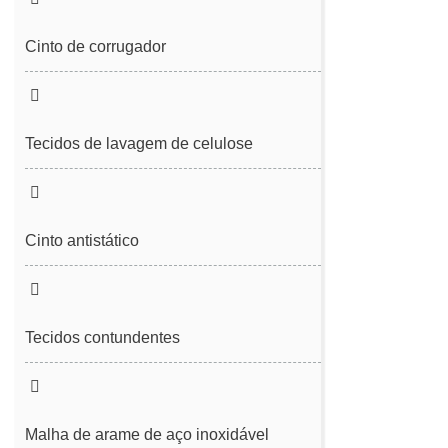
tecido
Pano de filtro
Cinto de corrugador
Cinto de malha
Spunbond/Meltblown
Cinturão de dessulfurização
Cinto de malha sem ar quente
Cinto de vácuo
Tecidos de lavagem de celulose
Cinto antistático
Tecidos contundentes
Malha de arame de aço inoxidável