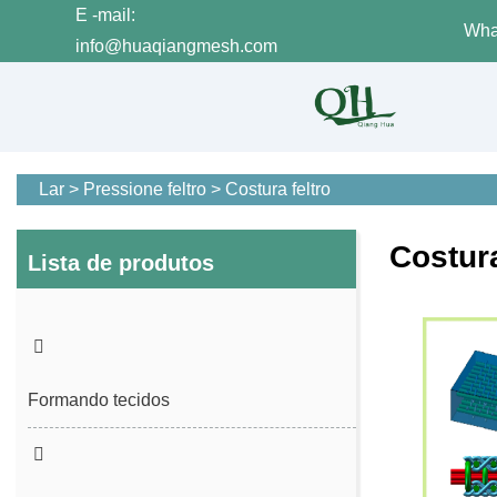
E -mail:
Wha
info@huaqiangmesh.com
Lar
>
Pressione feltro
>
Costura feltro
Costura
Lista de produtos
Formando tecidos