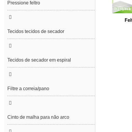
Pressione feltro
Costura feltro
Fel
A costura sem fim sentiu
Tecidos tecidos de secador
Tecidos de secador em espiral
Filtre a correia/pano
Cinto de desidratação do lodo
Cinto de filtro de prensa em espiral
Cinto de malha para não arco
Cinto de malha não tecido não
Cinto de malha de poliéster simples