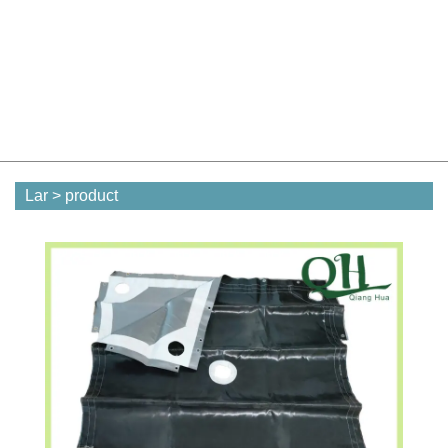
Lar
>
product