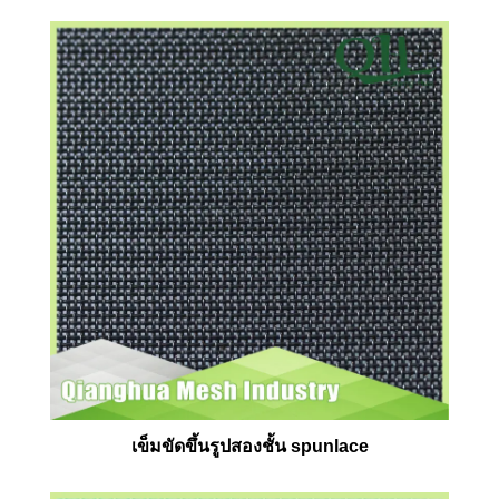
เข็มขัดขึ้นรูปสองชั้น spunlace