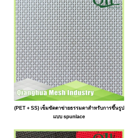
(PET + SS) เข็มขัดตาข่ายธรรมดาสำหรับการขึ้นรูป
แบบ spunlace