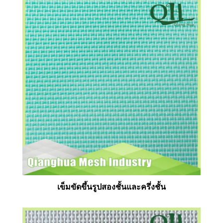
เข็มขัดขึ้นรูปสองชั้นและครึ่งชั้น