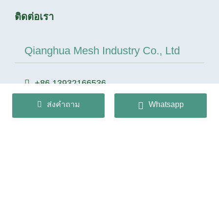
ติดต่อเรา
Qianghua Mesh Industry Co., Ltd
+86 13932166536
info@huaqiangmesh.com
ส่งคำถาม
Whatsapp
sitemap
-
privacy Policy
ลิขสิทธิ์© 2024 Qianghua Mesh Industry Co., Ltd สงวน
ลิขสิทธิ์
冀ICP备2026022362号-1