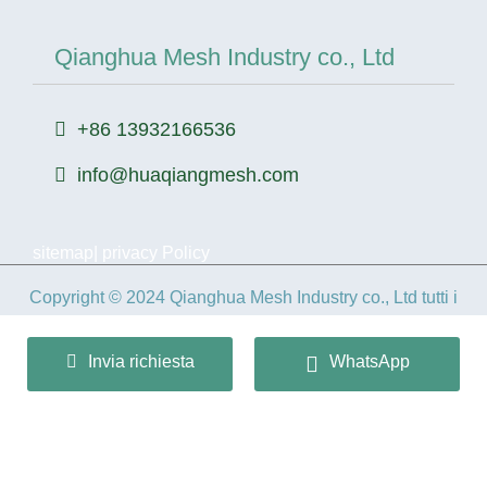
Qianghua Mesh Industry co., Ltd
+86 13932166536
info@huaqiangmesh.com
sitemap
|
privacy Policy
Copyright © 2024 Qianghua Mesh Industry co., Ltd tutti i
diritti riservati.
Invia richiesta
WhatsApp
冀ICP备2026022362号-1